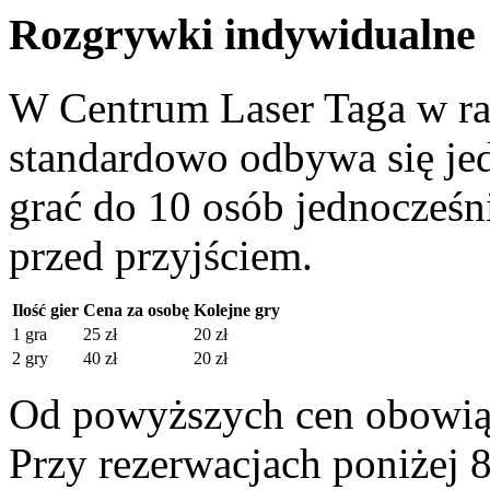
Rozgrywki indywidualne
W Centrum Laser Taga w r
standardowo odbywa się je
grać do 10 osób jednocześn
przed przyjściem.
Ilość gier
Cena za osobę
Kolejne gry
1 gra
25 zł
20 zł
2 gry
40 zł
20 zł
Od powyższych cen obowiązu
Przy rezerwacjach poniżej 8