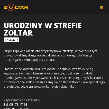
URODZINY W STREFIE
ZOLTAR
17.03.2017
Jak już zapewne wiecie otworzyliśmy nowe atrakcje. W związku z tym
przygotowaliśmy drugą opcję pakietu urodzinowego dla Waszych
pociech jako alternatywę dla Zoltara.
Starsze dzieci dostaną łuki, a młodsze Shotguny! Uczestnicy będą
wyposażeni w maski, kamizelki, ochraniacze, dzięki czemu całość
przebiega w bezpiecznych warunkach. Na Arenie rozegramy kilka rund a
po zakończonej walce przeniesiemy się do Reflex Room - pokoju pełnego
prz
ycisków, gdzie sprawdzimy kondycję i dynamikę
:)
-------------------------------------------------------------------------------
Zapraszamy do rezerwacji
Tel. (58) 78-17-98
Kom. 792-226-588